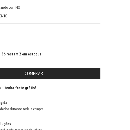
ando com PIX
MENTO
Só restam
2
em estoque!
o e
tenha frete grátis!
gida
dados durante toda a compra.
oluções