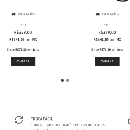
FRETE GRÁTIS
FRETE GRÁTIS
558-1
583-1
R$359,00
R$359,00
R$341,05
com
PIX
R$341,05
com
PIX
5
x de
R$71,80
sem juros
5
x de
R$71,80
sem juros
TROCA FÁCIL
Comprou e precisou trocar? Conte com um processo