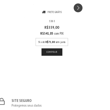
FRETE GRÁTIS
538-3
R$359,00
R$341,05
com
PIX
5
x de
R$71,80
sem juros
SITE SEGURO
Protegemos seus dados