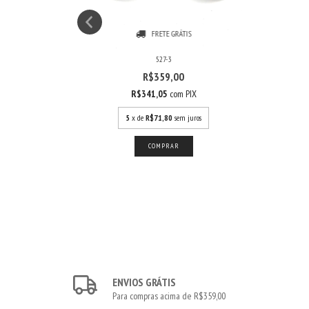
FRETE GRÁTIS
527-3
R$359,00
R$341,05
com
PIX
s
5
x de
R$71,80
sem juros
ENVIOS GRÁTIS
Para compras acima de R$359,00