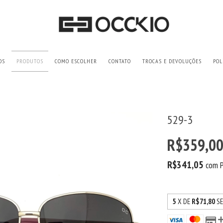
OS
PRODUTOS
COMO ESCOLHER
CONTATO
TROCAS E DEVOLUÇÕES
POL
529-3
R$359,0
R$341,05
com
5
X DE
R$71,80
S