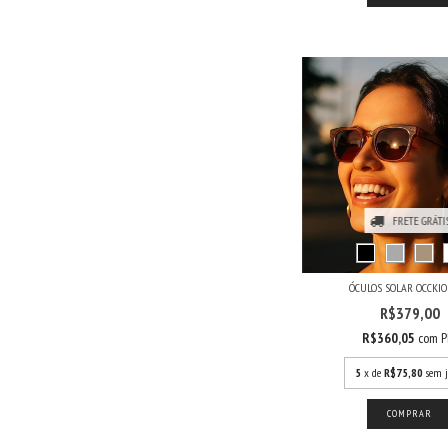
FRETE GRÁTI
ÓCULOS SOLAR OCCKIO
R$379,00
R$360,05
com
P
5
x de
R$75,80
sem j
COMPRAR