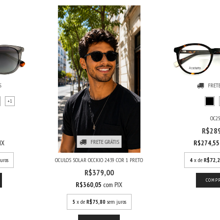
S
FRETE
+1
OC2
R$28
FRETE GRÁTIS
IX
R$274,5
OCULOS SOLAR OCCKIO 2439 COR 1 PRETO
uros
4
x de
R$72,
R$379,00
COMP
R$360,05
com
PIX
5
x de
R$75,80
sem juros