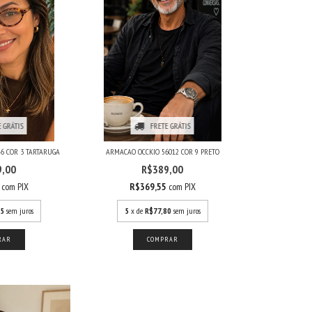
 GRÁTIS
FRETE GRÁTIS
6 COR 3 TARTARUGA
ARMACAO OCCKIO 56012 COR 9 PRETO
9,00
R$389,00
5
com
PIX
R$369,55
com
PIX
25
sem juros
5
x de
R$77,80
sem juros