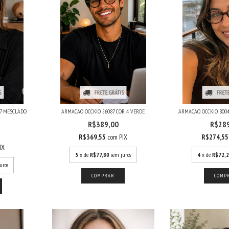
S
FRETE GRÁTIS
FRETE
 7 MESCLADO
ARMACAO OCCKIO 56087 COR 4 VERDE
ARMACAO OCCKIO 8004
R$389,00
R$28
R$369,55
com
PIX
R$274,5
IX
5
x de
R$77,80
sem juros
4
x de
R$72,
uros