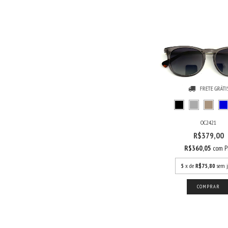
FRETE GRÁTI
OC2421
R$379,00
R$360,05
com
P
5
x de
R$75,80
sem j
COMPRAR