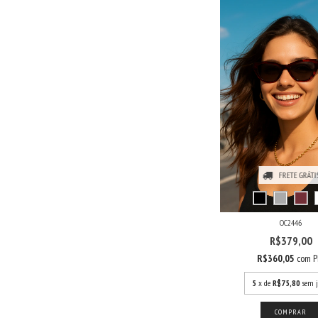
FRETE GRÁTI
OC2446
R$379,00
R$360,05
com
P
5
x de
R$75,80
sem j
COMPRAR