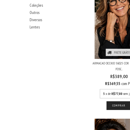
Coleções
Outros
Diversos
Lentes
FRETE GRÁTI
ARMACAO OCCKIO 56025 COR
FOSC...
R$389,00
R$369,55
com
P
5
x de
R$77,80
sem j