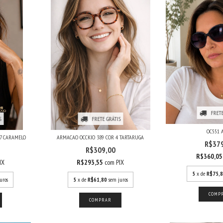
FRETE
S
FRETE GRÁTIS
OC551 
 7 CARAMELO
ARMACAO OCCKIO 389 COR 4 TARTARUGA
R$37
R$309,00
R$360,0
IX
R$293,55
com
PIX
5
x de
R$75,
uros
5
x de
R$61,80
sem juros
COMP