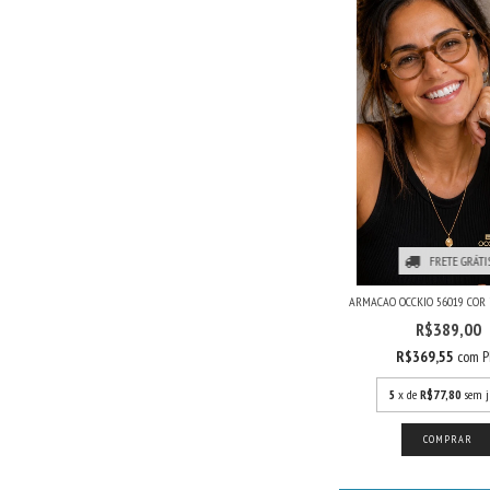
FRETE GRÁTI
ARMACAO OCCKIO 56019 COR
R$389,00
R$369,55
com
P
5
x de
R$77,80
sem j