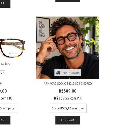
 GRÁTIS
FRETE GRÁTIS
+2
49
ARMACAO OCCKIO 56019 COR 3 BORDO
9,00
R$389,00
5
com
PIX
R$369,55
com
PIX
25
sem juros
5
x de
R$77,80
sem juros
RAR