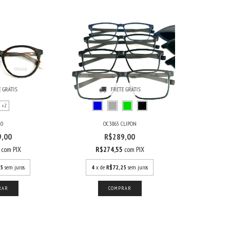
 GRÁTIS
FRETE GRÁTIS
+2
50
OC3865 CLIPON
9,00
R$289,00
5
com
PIX
R$274,55
com
PIX
25
sem juros
4
x de
R$72,25
sem juros
RAR
COMPRAR