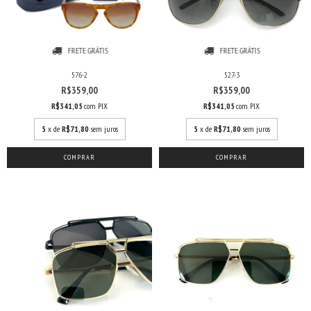
FRETE GRÁTIS
FRETE GRÁTIS
576-2
527-3
R$359,00
R$359,00
R$341,05
com
PIX
R$341,05
com
PIX
5
x de
R$71,80
sem juros
5
x de
R$71,80
sem juros