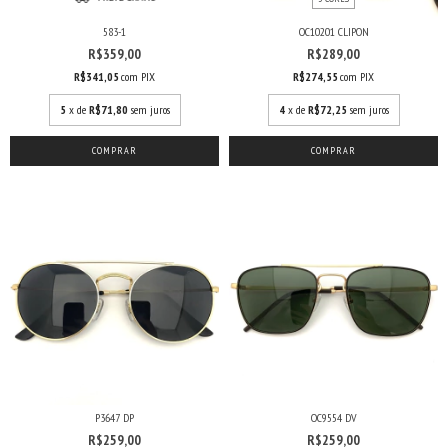
583-1
OC10201 CLIPON
R$359,00
R$289,00
R$341,05
com
PIX
R$274,55
com
PIX
5
x de
R$71,80
sem juros
4
x de
R$72,25
sem juros
COMPRAR
P3647 DP
OC9554 DV
R$259,00
R$259,00