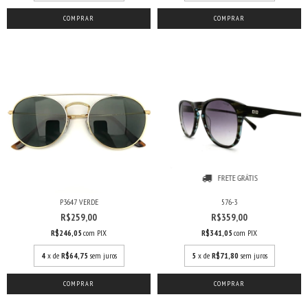
COMPRAR
FRETE GRÁTIS
P3647 VERDE
576-3
R$259,00
R$359,00
R$246,05
com
PIX
R$341,05
com
PIX
4
x de
R$64,75
sem juros
5
x de
R$71,80
sem juros