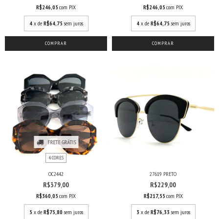
R$246,05
com
PIX
R$246,05
com
PIX
4
x de
R$64,75
sem juros
4
x de
R$64,75
sem juros
FRETE GRÁTIS
4 CORES
OC2442
27619 PRETO
R$379,00
R$229,00
R$360,05
com
PIX
R$217,55
com
PIX
5
x de
R$75,80
sem juros
3
x de
R$76,33
sem juros