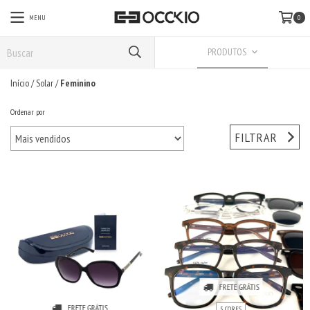
MENU
0
PRODUTOS
Início
/
Solar
/
Feminino
Ordenar por
FILTRAR
FRETE GRÁTIS
FRETE GRÁTIS
5 CORES