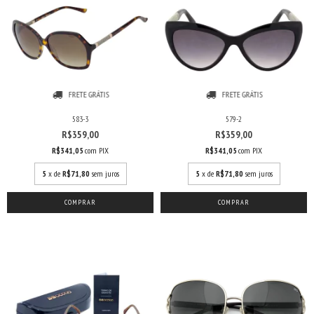
FRETE GRÁTIS
FRETE GRÁTIS
583-3
579-2
R$359,00
R$359,00
R$341,05
com
PIX
R$341,05
com
PIX
5
x de
R$71,80
sem juros
5
x de
R$71,80
sem juros