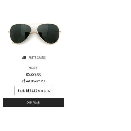
FRETE GRÁTIS
5026DP
R$359,00
R$341,05
com
PIX
5
x de
R$71,80
sem juros