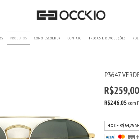
OS
PRODUTOS
COMO ESCOLHER
CONTATO
TROCAS E DEVOLUÇÕES
POL
P3647 VERD
R$259,0
R$246,05
com
4
X DE
R$64,75
S