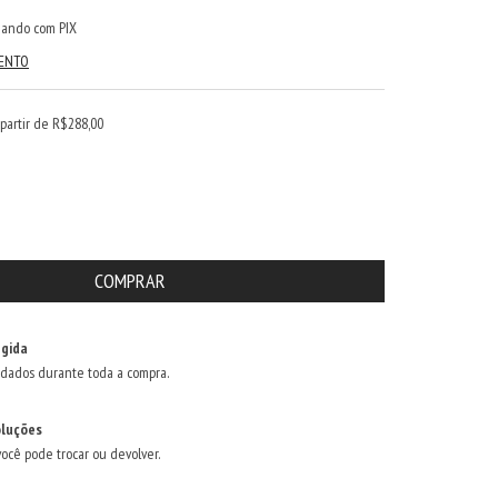
ando com PIX
MENTO
 partir de
R$288,00
gida
dados durante toda a compra.
oluções
você pode trocar ou devolver.