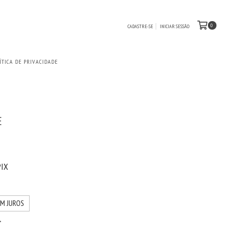
0
CADASTRE-SE
INICIAR SESSÃO
ÍTICA DE PRIVACIDADE
E
0
PIX
EM JUROS