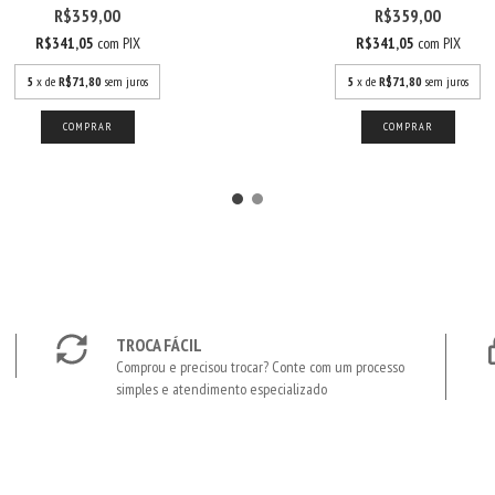
R$359,00
R$359,00
R$341,05
com
PIX
R$341,05
com
PIX
5
x de
R$71,80
sem juros
5
x de
R$71,80
sem juros
TROCA FÁCIL
Comprou e precisou trocar? Conte com um processo
simples e atendimento especializado