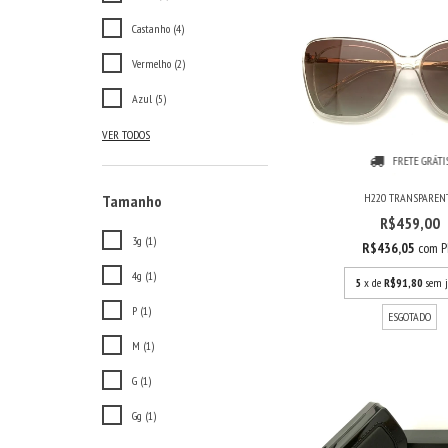
Castanho (4)
Vermelho (2)
Azul (5)
VER TODOS
FRETE GRÁTI
H220 TRANSPAREN
Tamanho
R$459,00
3g (1)
R$436,05
com
P
4g (1)
5
x de
R$91,80
sem j
P (1)
ESGOTADO
M (1)
G (1)
Gg (1)