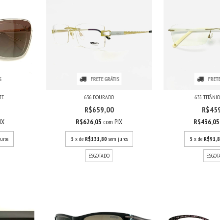
S
FRETE GRÁTIS
FRETE
TE
636 DOURADO
635 TITÂNI
R$659,00
R$45
IX
R$626,05
com
PIX
R$436,0
uros
5
x de
R$131,80
sem juros
5
x de
R$91,
ESGOTADO
ESGOT