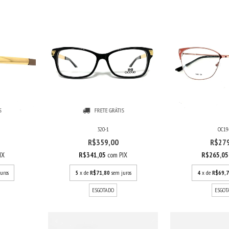
S
FRETE GRÁTIS
320-1
OC19
R$359,00
R$27
IX
R$341,05
com
PIX
R$265,0
uros
5
x de
R$71,80
sem juros
4
x de
R$69,
ESGOTADO
ESGOT