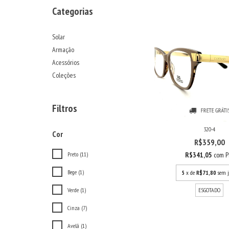
Categorias
Solar
Armação
Acessórios
Coleções
Filtros
FRETE GRÁTI
320-4
Cor
R$359,00
R$341,05
com
P
Preto (11)
Bege (1)
5
x de
R$71,80
sem j
ESGOTADO
Verde (1)
Cinza (7)
Avelã (1)