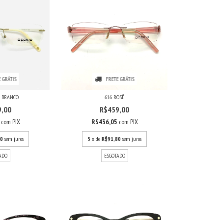
 GRÁTIS
FRETE GRÁTIS
O BRANCO
616 ROSÊ
9,00
R$459,00
5
com
PIX
R$436,05
com
PIX
80
sem juros
5
x de
R$91,80
sem juros
ADO
ESGOTADO