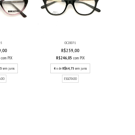
-5
OC2007-1
9,00
R$259,00
5
com
PIX
R$246,05
com
PIX
75
sem juros
4
x de
R$64,75
sem juros
ADO
ESGOTADO