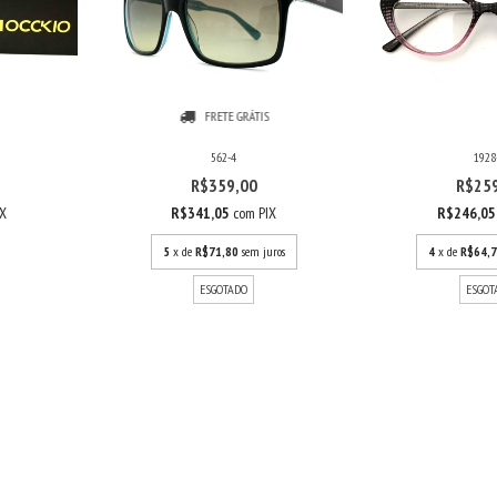
FRETE GRÁTIS
562-4
1928
R$359,00
R$25
IX
R$341,05
com
PIX
R$246,0
5
x de
R$71,80
sem juros
4
x de
R$64,
ESGOTADO
ESGOT