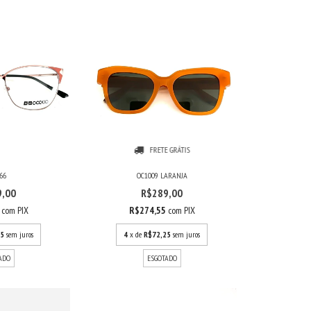
FRETE GRÁTIS
66
OC1009 LARANJA
9,00
R$289,00
5
com
PIX
R$274,55
com
PIX
75
sem juros
4
x de
R$72,25
sem juros
ADO
ESGOTADO